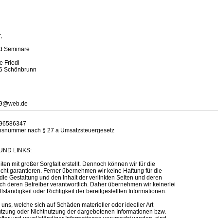
,
nd Seminare
e Friedl
36 Schönbrunn
r59@web.de
96586347
ionsnummer nach § 27 a Umsatzsteuergesetz
UND LINKS:
ten mit großer Sorgfalt erstellt. Dennoch können wir für die
 nicht garantieren. Ferner übernehmen wir keine Haftung für die
r die Gestaltung und den Inhalt der verlinkten Seiten und deren
ch deren Betreiber verantwortlich. Daher übernehmen wir keinerlei
llständigkeit oder Richtigkeit der bereitgestellten Informationen.
ns, welche sich auf Schäden materieller oder ideeller Art
utzung oder Nichtnutzung der dargebotenen Informationen bzw.