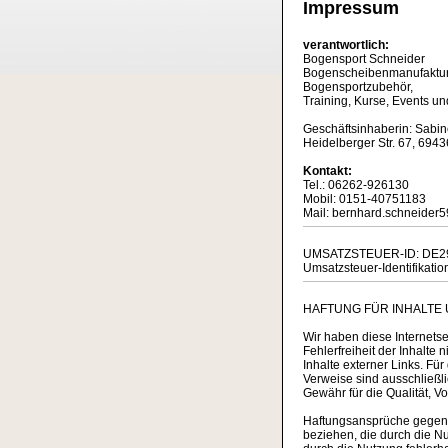
Impressum
verantwortlich:
Bogensport Schneider
Bogenscheibenmanufaktur
Bogensportzubehör,
Training, Kurse, Events u
Geschäftsinhaberin: Sabin
Heidelberger Str. 67, 694
Kontakt:
Tel.: 06262-926130
Mobil: 0151-40751183
Mail: bernhard.schneide
UMSATZSTEUER-ID: DE2
Umsatzsteuer-Identifikat
HAFTUNG FÜR INHALTE 
Wir haben diese Internetsei
Fehlerfreiheit der Inhalte
Inhalte externer Links. Fü
Verweise sind ausschließli
Gewähr für die Qualität, Vo
Haftungsansprüche gegen u
beziehen, die durch die N