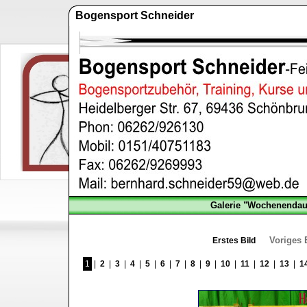
Bogensport Schneider
Galerie "Wochenendaus
Voriges 
Erstes Bild
1
|
2
|
3
|
4
|
5
|
6
|
7
|
8
|
9
|
10
|
11
|
12
|
13
|
1