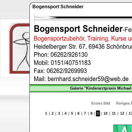
Bogensport Schneider
Galerie "Kinderarztpraxis Michae
Voriges 
Erstes Bild
1
|
2
|
3
|
4
|
5
|
6
|
7
|
8
|
9
|
10
|
11
|
12
|
1