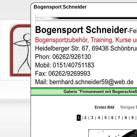
Bogensport Schneider
Galerie "Firmenevent mit Bogenschie
Voriges 
Erstes Bild
1
|
2
|
3
|
4
|
5
|
6
|
7
|
8
|
9